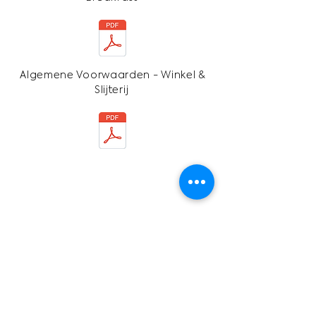
Algemene Voorwaarden - Winkel &
Slijterij
info
@cleydistillery.com
events@cleydistillery.com
+31611759804