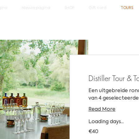
gina
Nieuwe pagina
SHOP
Gift card
TOURS
Distiller Tour & T
Een uitgebreide rond
van 4 geselecteerde d
Read More
Loading days...
40
€40
euros