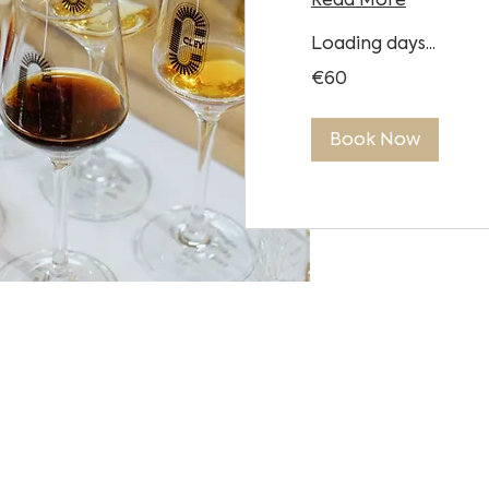
Loading days...
60
€60
euros
Book Now
Exclusieve
Boeking