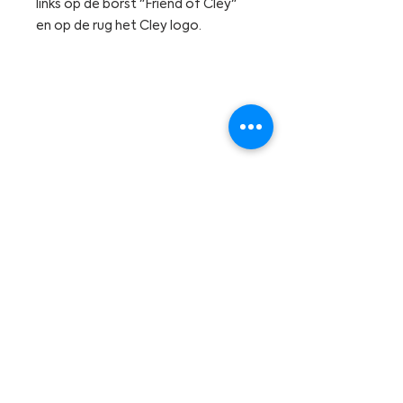
links op de borst "Friend of Cley"
en op de rug het Cley logo.
info
@cleydistillery.com
events@cleydistillery.com
+31611759804
Openingstijden:
Dinsdag t/m Zaterdag van 10:30
tot 17:30
Charloisse Lagedijk
641 3084
LC
Rotterdam
THE MAGIC OF CREATING TASTE