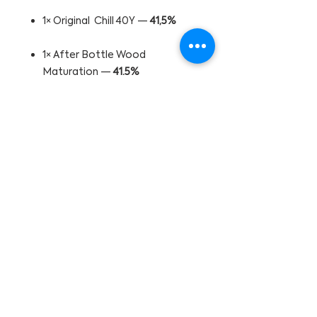
1× Original Chill 40Y —
41,5%
1× After Bottle Wood
Maturation —
41,5%
info
@cleydistillery.com
events@cleydistillery.com
+31611759804
Openingstijden:
Dinsdag t/m Zaterdag van 10:30
tot 17:30